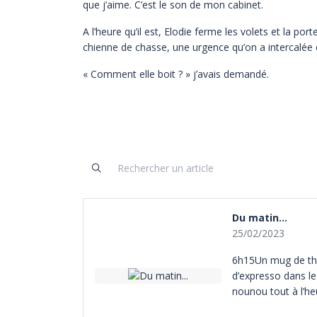
que j’aime. C’est le son de mon cabinet.
A l’heure qu’il est, Elodie ferme les volets et la po
chienne de chasse, une urgence qu’on a intercalée 
« Comment elle boit ? » j’avais demandé.
- Comme un trou ! avait répondu le monsieur.
- Et les chaleurs ?
- Oh, il y a deux mois, quelque chose comme ça »
Je crois qu’on savait déjà, quand il a pris rendez-v
diagnostic, expliquer les tenants et les aboutissant
calé ça ce soir.
Elodie est partie. Elle a croisé mon mari, qui passait
Du matin...
chienne, croisant les doigts pour qu’elle s’endorme.
25/02/2023
Ma perle d’assistante m’a tout préparé : les instrum
moelleux qui attend à l’intérieur.
6h15Un mug de thé 
L’enfant s’est endormie dans son landau.
d’expresso dans le 
A moi de jouer.
nounou tout à l’h
nuit, un labo pour
21h00.