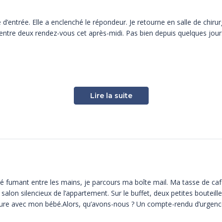
rte d’entrée. Elle a enclenché le répondeur. Je retourne en salle de chir
entre deux rendez-vous cet après-midi. Pas bien depuis quelques jour
Lire la suite
ous au téléphone, qu’il faudrait opérer sa chienne en urgence. Il avait
s au monsieur, et prévoir l’opération. Comme il n’y avait vraiment, ma
 déposer le bébé, avant de repartir ; il était pris pour la soirée. Je met
ents, les fils de suture, les compresses, la lame. La cage d’hospitalis
fumant entre les mains, je parcours ma boîte mail. Ma tasse de café e
salon silencieux de l’appartement. Sur le buffet, deux petites bouteilles
eure avec mon bébé.Alors, qu’avons-nous ? Un compte-rendu d’urgences
 une nouveauté produit, des radios, une demande de stage, nichée entre