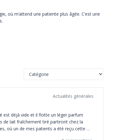
urgie, où m’attend une patiente plus âgée. C’est une
s.
 fallu un coup d’échographie pour confirmer le
is alors vraiment plus de place demain matin, j’avais
s l’enfant au sein avant de lancer l’anesthésie de la
Actualités générales
ation est prête, grande ouverte avec un gros plaid
st déjà vide et il flotte un léger parfum 
 de lait fraîchement tiré partiront chez la 
, où un de mes patients a été reçu cette 
 deux factures. Ah, et les résultats 